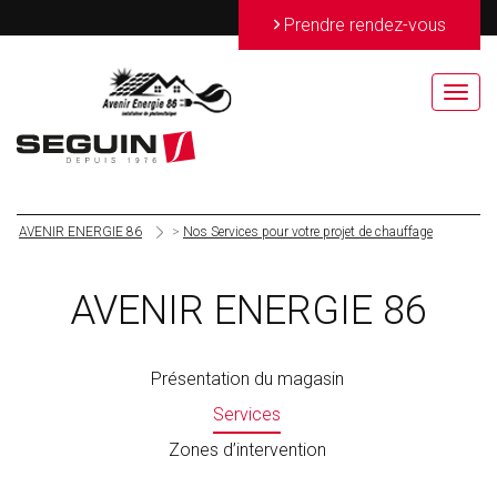
>
Prendre rendez-vous
Toggl
navig
AVENIR ENERGIE 86
>
Nos Services pour votre projet de chauffage
AVENIR ENERGIE 86
Présentation du magasin
Services
Zones d’intervention